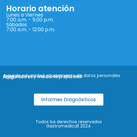
Horario atención
Lunes a Viernes
7:00 a.m. - 5:00 p.m.
Sábados
7:00 a.m. - 12:00 p.m.
Aviso de privacidad y tratamiento de datos personales
Condiciones de uso de este sitio web.
Aseguradoras y medicina preparada
PQRS
Informes Diagnósticos
Todos los derechos reservados
Gastromedicall 2024